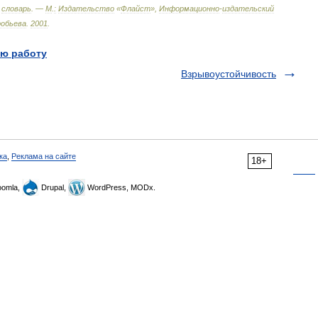
словарь
. —
М
.
:
Издательство
«
Флайст
»,
Информационно
-
издательский
робьева
.
2001
.
ю работу
Взрывоустойчивость
ка
,
Реклама на сайте
18+
omla,
Drupal,
WordPress, MODx.