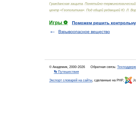
Гражданская
защита
.
Понятийно
-
терминологический
центр
«
Геополитика
»
.
Под
общей
редакцией
Ю
.
Л
.
Во
Игры ⚽
Поможем решить контрольну
Взрывоопасное вещество
© Академик, 2000-2026
Обратная связь:
Техподдерж
👣 Путешествия
Экспорт словарей на сайты
, сделанные на PHP,
Jo