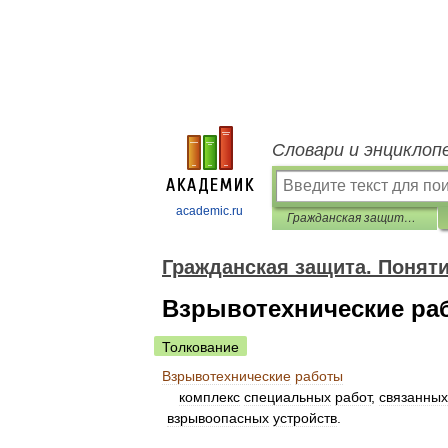
Словари и энциклоп
academic.ru
Гражданская защита. Понятийно-терминологический словарь
Гражданская защита. Понят
Взрывотехнические ра
Толкование
Взрывотехнические
работы
комплекс
специальных
работ
,
связанных
взрывоопасных
устройств
.