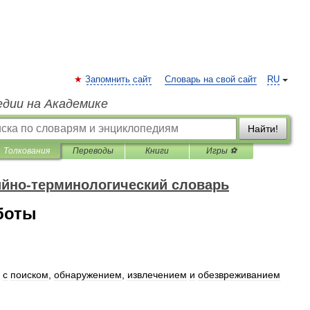
Запомнить сайт
Словарь на свой сайт
RU
едии на Академике
Найти!
Толкования
Переводы
Книги
Игры ⚽
ийно-терминологический словарь
боты
с
поиском
,
обнаружением
,
извлечением
и
обезвреживанием